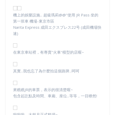
機上的娛樂設施... 超級瑪莉@@"使用 JR Pass 坐的
第一班車 機場-東京市區
Narita Express 成田エクスプレス22号 (成田機場快
速)
在東京車站裡，有專賣"火車"模型的店喔~
其實...我也忘了為什麼拍這個路牌...呵呵
來瞧瞧JR的車票，表示的很清楚喔~
包含起訖點及時間、車廂、座位...等等，一目瞭然!
啦啦啦，太鼓月正式豋場~