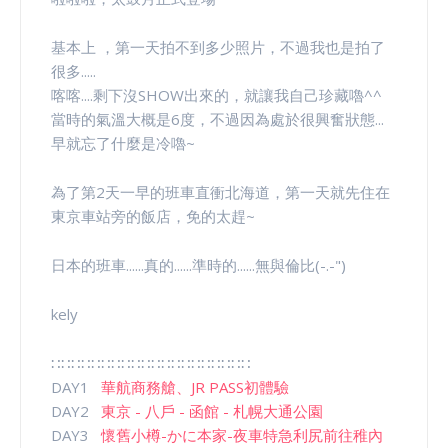
基本上 ，第一天拍不到多少照片，不過我也是拍了
很多.....
喀喀....剩下沒SHOW出來的，就讓我自己珍藏嚕^^
當時的氣溫大概是6度，不過因為處於很興奮狀態...
早就忘了什麼是冷嚕~
為了第2天一早的班車直衝北海道，第一天就先住在
東京車站旁的飯店，免的太趕~
日本的班車......真的......準時的......無與倫比(-.-")
kely
∷∷∷∷∷∷∷∷∷∷∷∷∷∷∷∷∷∷∷∷
DAY1
華航商務艙、JR PASS初體驗
DAY2
東京 - 八戶 - 函館 - 札幌大通公園
DAY3
懷舊小樽-かに本家-夜車特急利尻前往稚內