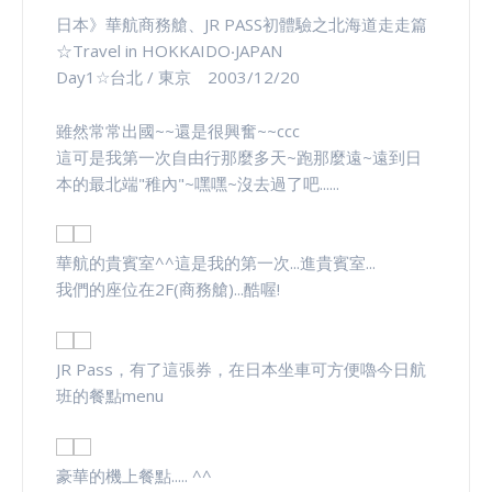
日本》華航商務艙、JR PASS初體驗之北海道走走篇
☆Travel in HOKKAIDO‧JAPAN
Day1☆台北 / 東京 2003/12/20
雖然常常出國~~還是很興奮~~ccc
這可是我第一次自由行那麼多天~跑那麼遠~遠到日
本的最北端"稚內"~嘿嘿~沒去過了吧......
華航的貴賓室^^這是我的第一次...進貴賓室...
我們的座位在2F(商務艙)...酷喔!
JR Pass，有了這張券，在日本坐車可方便嚕今日航
班的餐點menu
豪華的機上餐點..... ^^