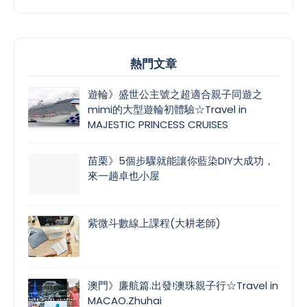
熱門文章
遊輪》盛世公主號之超適合親子同遊之
mimi的大型遊輪初體驗☆Travel in
MAJESTIC PRINCESS CRUISES
苗栗》5個步驟就能讓你藍染DIY大成功，
來一趟卓也小屋
紫微斗數線上課程(大耕老師)
澳門》廉航篇.出發!澳珠親子行☆Travel in
MACAO.Zhuhai