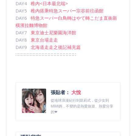
DAY4
稚內<日本最北端>
DAY5
稚內搭乘特急スーパー宗谷前往函館
DAY6
特急スーパー白鳥轉はやて轉こだま直衝新
橫濱拉麵博物館
DAY7
東京迪士尼樂園海洋館
DAY8
東京台場走走
DAY9
北海道走走之後記補充篇
∷∷∷∷∷∷∷∷∷∷∷∷∷∷∷∷∷∷∷∷
張貼者：
大悅
從地球浪漫紀行到凱莉式，從少女到
MIMI媽，不變的是熱愛旅遊、熱愛分享
的❤