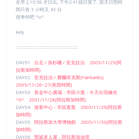
在早上10:58 才日出, 下午2:41就日落了, 當天日照時
間只有 3 小時又 43 分
很奇特吧 ^o^
kely
∷∷∷∷∷∷∷∷∷∷∷∷∷∷∷∷∷∷∷∷
DAY01
台北 / 洛杉磯 / 安克拉治 2005/11/25(阿
拉斯加時間)
DAY02
安克拉治 / 費爾班克斯(Fairbanks)
2005/11/26~27(美西時間)
DAY03
黃金中心廣場 - 市區小逛 - 今天出現極光
^0^ 2001/11/28(阿拉斯加時間)
DAY04
遊客中心 - 市區逛逛 2005/11/29(阿拉斯
加時間)
DAY05
阿拉斯加大學博物館 2005/11/30(阿拉斯
加時間)
DAY06
聖誕老人屋 - 阿拉斯加油管