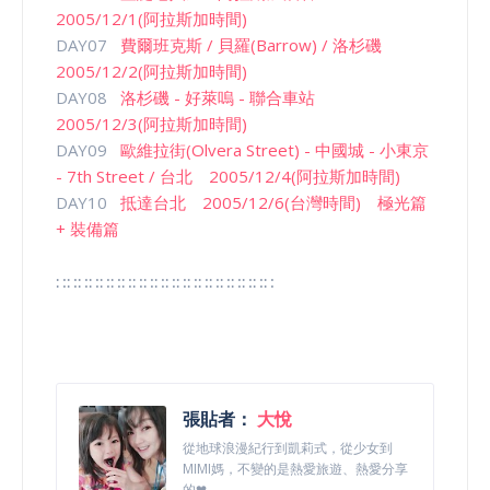
2005/12/1(阿拉斯加時間)
DAY07
費爾班克斯 / 貝羅(Barrow) / 洛杉磯
2005/12/2(阿拉斯加時間)
DAY08
洛杉磯 - 好萊嗚 - 聯合車站
2005/12/3(阿拉斯加時間)
DAY09
歐維拉街(Olvera Street) - 中國城 - 小東京
- 7th Street / 台北 2005/12/4(阿拉斯加時間)
DAY10
抵達台北 2005/12/6(台灣時間) 極光篇
+ 裝備篇
∷∷∷∷∷∷∷∷∷∷∷∷∷∷∷∷∷∷∷∷
張貼者：
大悅
從地球浪漫紀行到凱莉式，從少女到
MIMI媽，不變的是熱愛旅遊、熱愛分享
的❤