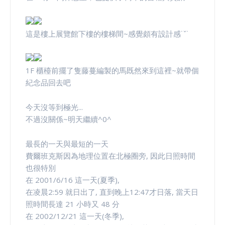
這是樓上展覽館下樓的樓梯間~感覺頗有設計感˙ˇ˙
1F 櫃檯前擺了隻藤蔓編製的馬既然來到這裡~就帶個
紀念品回去吧
今天沒等到極光...
不過沒關係~明天繼續^0^
最長的一天與最短的一天
費爾班克斯因為地理位置在北極圈旁, 因此日照時間
也很特別
在 2001/6/16 這一天(夏季),
在凌晨2:59 就日出了, 直到晚上12:47才日落, 當天日
照時間長達 21 小時又 48 分
在 2002/12/21 這一天(冬季),