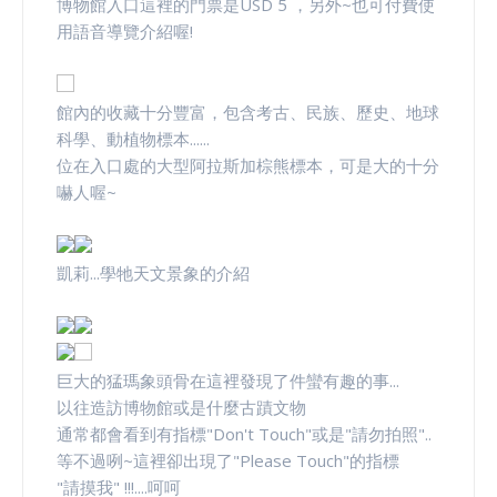
博物館入口這裡的門票是USD 5 ，另外~也可付費使
用語音導覽介紹喔!
館內的收藏十分豐富，包含考古、民族、歷史、地球
科學、動植物標本......
位在入口處的大型阿拉斯加棕熊標本，可是大的十分
嚇人喔~
凱莉...學牠天文景象的介紹
巨大的猛瑪象頭骨在這裡發現了件蠻有趣的事...
以往造訪博物館或是什麼古蹟文物
通常都會看到有指標"Don't Touch"或是"請勿拍照"..
等不過咧~這裡卻出現了"Please Touch"的指標
"請摸我" !!!....呵呵