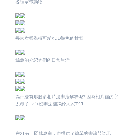
各種寒帶動物
每次看都覺得可愛XDD鯨魚的骨骸
鯨魚的介紹他們的日常生活
為什麼有那麼多相片沒辦法解釋呢? 因為相片裡的字
太糊了...>"<沒辦法翻譯給大家T^T
在2F有一間休息室，也提供了簡單的書籍與資訊