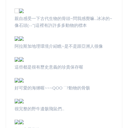
親自感受一下古代生物的骨頭~問我感覺嘛...冰冰的~
像石頭(--")這裡有許許多多動物的標本
阿拉斯加地理環境介紹瞧~是不是跟亞洲人很像
這些都是很有歷史意義的珍貴保存喔
好可愛的海獺喔~~~QOO ˙˙?動物的骨骸
很完整的野牛遺骸飛鼠們...