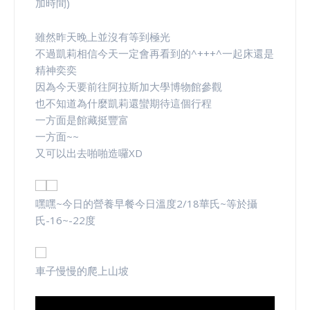
加時間)
雖然昨天晚上並沒有等到極光
不過凱莉相信今天一定會再看到的^+++^一起床還是
精神奕奕
因為今天要前往阿拉斯加大學博物館參觀
也不知道為什麼凱莉還蠻期待這個行程
一方面是館藏挺豐富
一方面~~
又可以出去啪啪造囉XD
嘿嘿~今日的營養早餐今日溫度2/18華氏~等於攝
氏-16~-22度
車子慢慢的爬上山坡