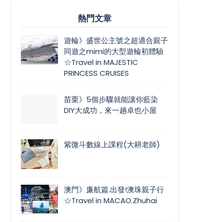
熱門文章
遊輪》盛世公主號之超適合親子
同遊之mimi的大型遊輪初體驗
☆Travel in MAJESTIC
PRINCESS CRUISES
苗栗》5個步驟就能讓你藍染
DIY大成功，來一趟卓也小屋
紫微斗數線上課程(大耕老師)
澳門》廉航篇.出發!澳珠親子行
☆Travel in MACAO.Zhuhai