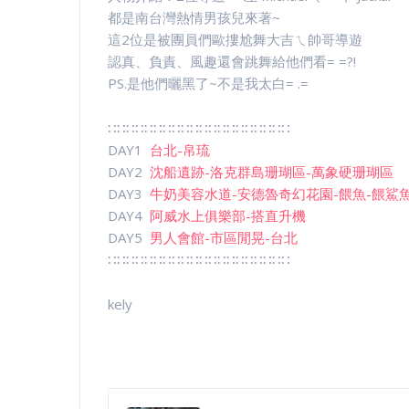
都是南台灣熱情男孩兒來著~
這2位是被團員們歐摟尬舞大吉ㄟ帥哥導遊
認真、負責、風趣還會跳舞給他們看= =?!
PS.是他們曬黑了~不是我太白= .=
∷∷∷∷∷∷∷∷∷∷∷∷∷∷∷∷∷∷∷∷
DAY1
台北-帛琉
DAY2
沈船遺跡-洛克群島珊瑚區-萬象硬珊瑚區
DAY3
牛奶美容水道-安德魯奇幻花園-餵魚-餵鯊
DAY4
阿威水上俱樂部-搭直升機
DAY5
男人會館-市區閒晃-台北
∷∷∷∷∷∷∷∷∷∷∷∷∷∷∷∷∷∷∷∷
kely