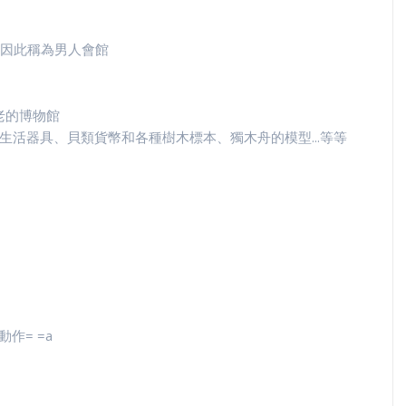
因此稱為男人會館
老的博物館
生活器具、貝類貨幣和各種樹木標本、獨木舟的模型...等等
作= =a