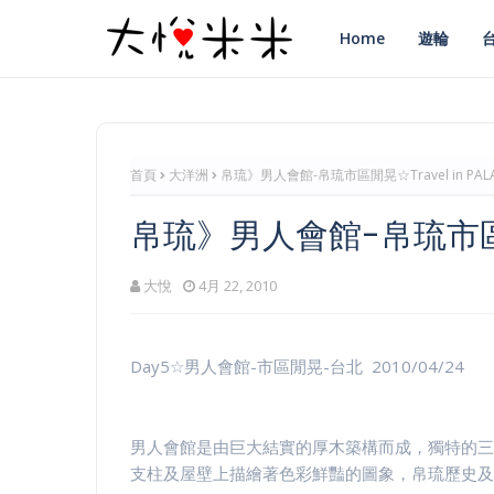
Home
遊輪
首頁
大洋洲
帛琉》男人會館-帛琉市區閒晃☆Travel in PAL
帛琉》男人會館-帛琉市區閒晃☆
大悅
4月 22, 2010
Day5☆男人會館-市區閒晃-台北 2010/04/24
男人會館是由巨大結實的厚木築構而成，獨特的三
支柱及屋壁上描繪著色彩鮮豔的圖象，帛琉歷史及