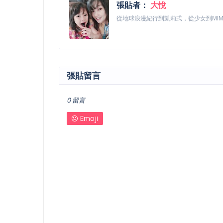
張貼者：
大悅
從地球浪漫紀行到凱莉式，從少女到MI
張貼留言
0 留言
Emoji