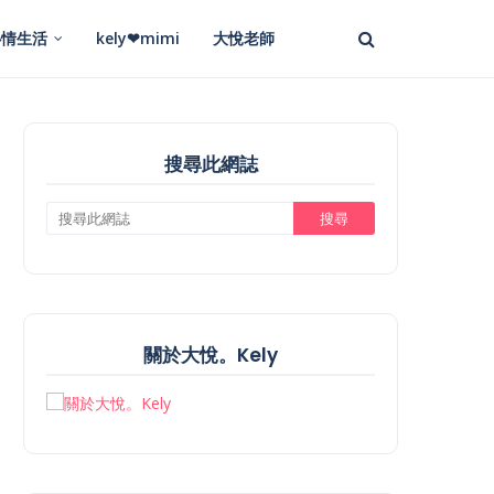
心情生活
kely❤mimi
大悅老師
搜尋此網誌
關於大悅。Kely