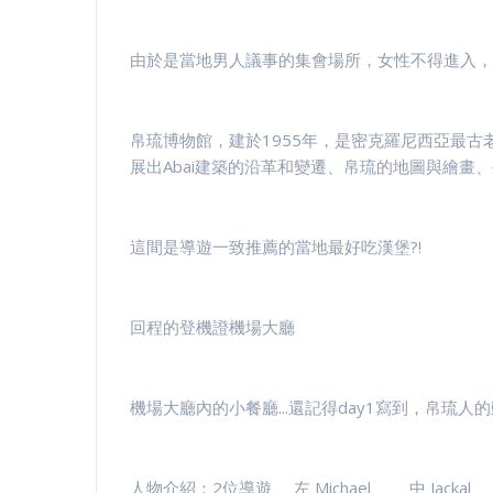
由於是當地男人議事的集會場所，女性不得進入，
帛琉博物館，建於1955年，是密克羅尼西亞最古
展出Abai建築的沿革和變遷、帛琉的地圖與繪畫、
這間是導遊一致推薦的當地最好吃漢堡?!
回程的登機證機場大廳
機場大廳內的小餐廳...還記得day1寫到，帛琉人的動
人物介紹：2位導遊 左 Michael 、 中 Jackal