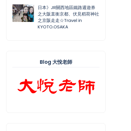
日本》JR關西地區鐵路週遊券
之大阪直衝京都、伏見稻荷神社
之京阪走走☆Travel in
KYOTO.OSAKA
Blog 大悅老師