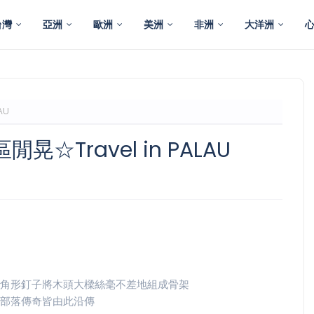
台灣
亞洲
歐洲
美洲
非洲
大洋洲
AU
Travel in PALAU
角形釘子將木頭大樑絲毫不差地組成骨架
部落傳奇皆由此沿傳