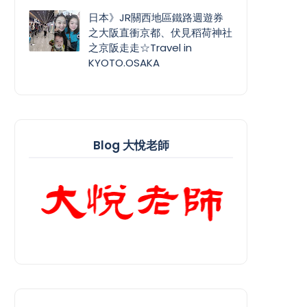
日本》JR關西地區鐵路週遊券
之大阪直衝京都、伏見稻荷神社
之京阪走走☆Travel in
KYOTO.OSAKA
Blog 大悅老師