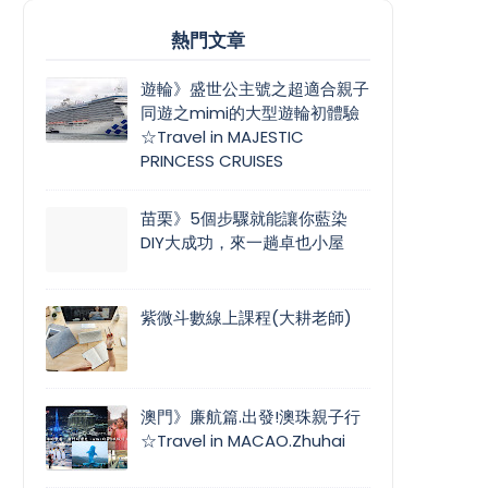
熱門文章
遊輪》盛世公主號之超適合親子
同遊之mimi的大型遊輪初體驗
☆Travel in MAJESTIC
PRINCESS CRUISES
苗栗》5個步驟就能讓你藍染
DIY大成功，來一趟卓也小屋
紫微斗數線上課程(大耕老師)
澳門》廉航篇.出發!澳珠親子行
☆Travel in MACAO.Zhuhai