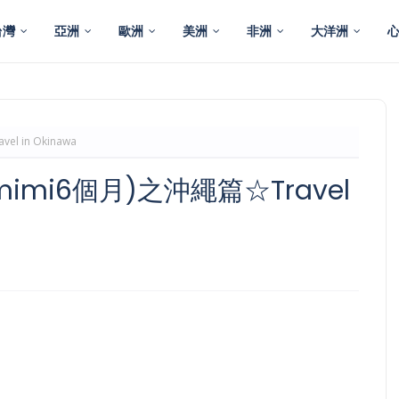
台灣
亞洲
歐洲
美洲
非洲
大洋洲
 in Okinawa
mi6個月)之沖繩篇☆Travel