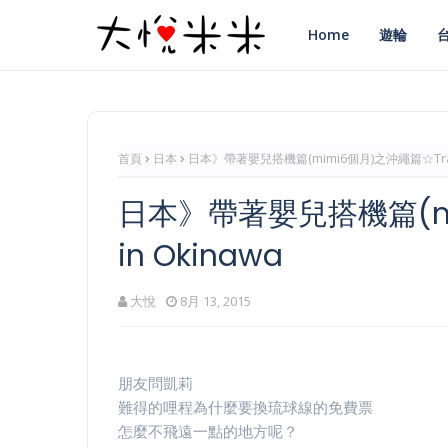
Home
遊輪
首頁
日本
日本》帶著嬰兒搭機篇(mimi6個月)之沖繩篇☆Travel
日本》帶著嬰兒搭機篇(mi
in Okinawa
大悅
8月 13, 2015
朋友問凱莉
難得的哩程為什麼要換琉球線的免費票
怎麼不飛遠一點的地方呢？