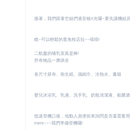
接著，我們跟著空姐們過安檢X光囉~要先讓機組員
瞧~可以輕鬆的逛免稅店拉~~嘻嘻!
二航廈的哺乳室真是棒!
所有物品一應俱全
各尺寸尿布、衛生紙、濕紙巾、冷熱水、書籍
嬰兒沐浴乳、乳液、洗手乳、奶瓶清潔液、殺菌酒精
抵達登機口後，地勤人員便前來詢問是否還需要用
mimi~~~我們準備登機囉!