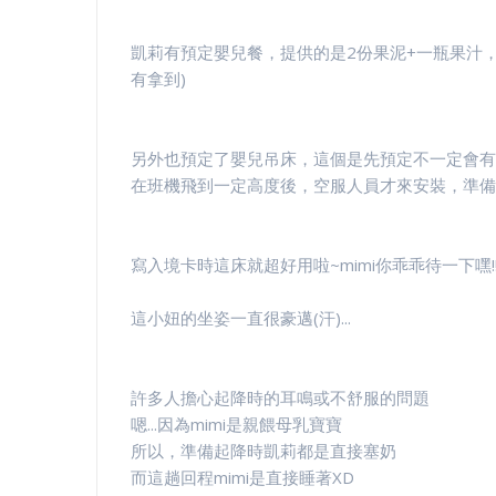
凱莉有預定嬰兒餐，提供的是2份果泥+一瓶果汁，另
有拿到)
另外也預定了嬰兒吊床，這個是先預定不一定會有
在班機飛到一定高度後，空服人員才來安裝，準備
寫入境卡時這床就超好用啦~mimi你乖乖待一下嘿!
這小妞的坐姿一直很豪邁(汗)...
許多人擔心起降時的耳鳴或不舒服的問題
嗯...因為mimi是親餵母乳寶寶
所以，準備起降時凱莉都是直接塞奶
而這趟回程mimi是直接睡著XD