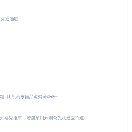
先通過喔!!
...比凱莉家備品還齊全@@~
到嬰兒推車，若無須用到則會先收進去托運