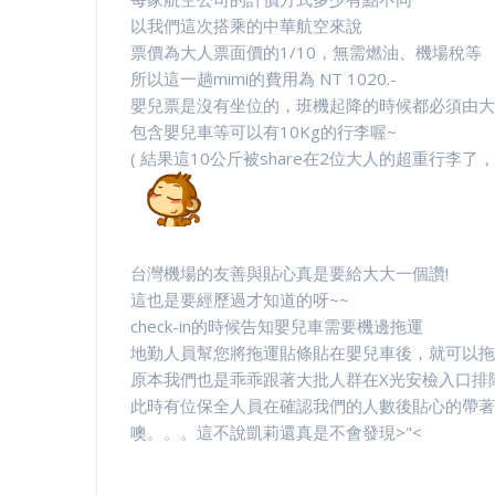
以我們這次搭乘的中華航空來說
票價為大人票面價的1/10，無需燃油、機場稅等
所以這一趟mimi的費用為 NT 1020.-
嬰兒票是沒有坐位的，班機起降的時候都必須由大
包含嬰兒車等可以有10Kg的行李喔~
( 結果這10公斤被share在2位大人的超重行李了，
台灣機場的友善與貼心真是要給大大一個讚!
這也是要經歷過才知道的呀~~
check-in的時候告知嬰兒車需要機邊拖運
地勤人員幫您將拖運貼條貼在嬰兒車後，就可以拖著
原本我們也是乖乖跟著大批人群在X光安檢入口排
此時有位保全人員在確認我們的人數後貼心的帶著
噢。。。這不說凱莉還真是不會發現>"<