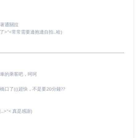
著通關拉
>"<常常需要邊抱邊自拍...哈)
車的乘客吧，呵呵
了(((超快，不是要20分鐘??
.>"< 真是感謝)