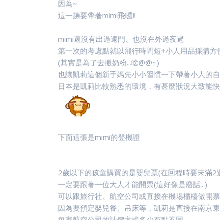
因為~
這一趟要帶著mimi飛囉!!
mimi還沒有出過遠門、也沒在外過夜過
第一次的考慮點就以飛行時間短+小人用品採購方
(其實是為了去搬奶粉...啥@@~)
也讓凱莉這個新手媽先小小習慣一下帶著小人的自
日本是凱莉比較熟悉的環境，有甚麼狀況大致能快
下面這張是mimi的登機證
2歲以下的孩童購買的是嬰兒票(在回程時要未滿2
一定要跟著一位大人才能開票(這好像是廢話...)
可以跟旅行社、航空公司或直接在機場櫃檯做開票
因為要預定嬰兒餐、吊床等，凱莉是直接在南京東
每家航空公司的計價方式多少有點不同