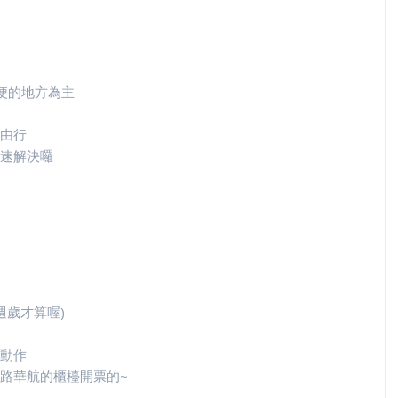
便的地方為主
由行
速解決囉
週歲才算喔)
動作
路華航的櫃檯開票的~