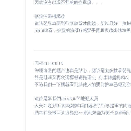
因此沒有出現不舒服的症狀囉。。。
抵達沖繩機場後
這邊嬰兒車要到行李轉盤才能領，所以只好一路抱
mimi你看，好藍的海呀! (感覺手臂肌肉越來越粗勇了
回程CHECK IN
沖繩這邊的櫃台也真是貼心，應該是太多推著嬰兒
於是凱莉又再次選擇機邊拖運B、行李轉盤提領A
不過我們一下機就看到其他人的嬰兒推車已經到空橋口
這位是幫我們check in的地勤人員
人美又超好!!! (因為她幫我們處理了行李超重的問題..
結果在登機口又遇見她~~凱莉妹堅持要合影來著!!