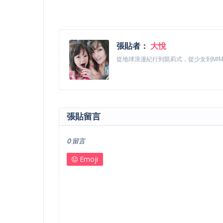
張貼者：
大悅
從地球浪漫紀行到凱莉式，從少女到MI
張貼留言
0 留言
Emoji