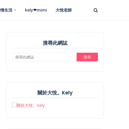
心情生活
kely❤mimi
大悅老師
搜尋此網誌
關於大悅。Kely