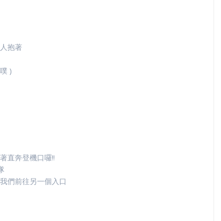
人抱著
噗 )
直奔登機口囉!!
隊
我們前往另一個入口