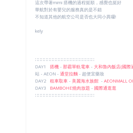
這次帶著mimi 搭機的過程挺順，感覺也挺好
華航對於有嬰兒的服務真的是不錯
不知道其他的航空公司是否也大同小異囉!
kely
∷∷∷∷∷∷∷∷∷∷∷∷∷∷∷∷∷∷∷∷
DAY1
搭機
-
那霸單軌電車
-
大和魯內飯店(國際通
站 - AEON -
通堂拉麵
- 超便宜藥妝
DAY2
租車取車
-
美麗海水族館
-
AEONMALL 
DAY3
BAMBOHE燒肉放題
-
國際通逛逛
∷∷∷∷∷∷∷∷∷∷∷∷∷∷∷∷∷∷∷∷