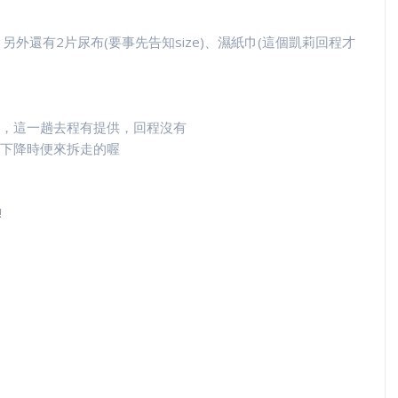
外還有2片尿布(要事先告知size)、濕紙巾(這個凱莉回程才
，這一趟去程有提供，回程沒有
下降時便來拆走的喔
!