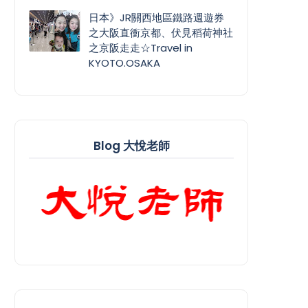
日本》JR關西地區鐵路週遊券
之大阪直衝京都、伏見稻荷神社
之京阪走走☆Travel in
KYOTO.OSAKA
Blog 大悅老師