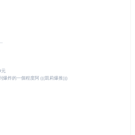
.
9元
爆炸的一個程度阿 (((凱莉爆推)))