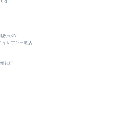
呀!!
必買XD)
ドラッグイレブン石垣店
麵包店