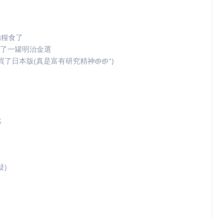
的糧食了
了一罐明治金選
買了日本版(真是富有研究精神@@")
元
疑)