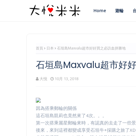
Home
遊輪
首頁
日本
石垣島Maxvalu超市好好買之必訪血拼勝地
石垣島Maxvalu超市
大悅
10月 13, 2018
因為搭乘郵輪的關係
這石垣島凱莉也竟然來了4次。。。
第一次搭乘麗星郵輪來時，有認真的去走了一些景
後來，來到這裡都變成享受石垣牛+採購之旅了XD