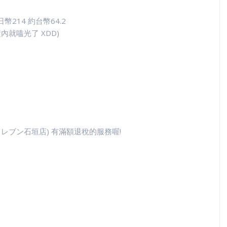
14 約台幣64.2
就嗑光了 XDD)
ドラッグイレブン石垣店) 有滿額退稅的服務喔!