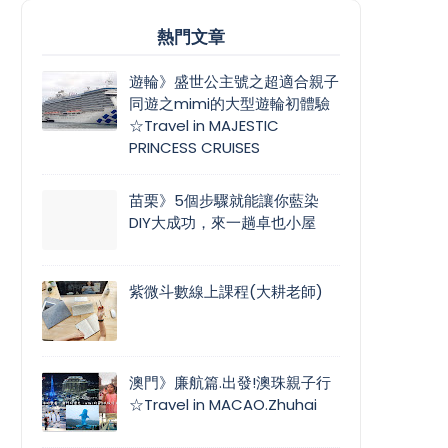
熱門文章
遊輪》盛世公主號之超適合親子
同遊之mimi的大型遊輪初體驗
☆Travel in MAJESTIC
PRINCESS CRUISES
苗栗》5個步驟就能讓你藍染
DIY大成功，來一趟卓也小屋
紫微斗數線上課程(大耕老師)
澳門》廉航篇.出發!澳珠親子行
☆Travel in MACAO.Zhuhai