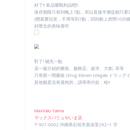
好了!! 來品嚐戰利品吧!!
保存期限只有到晚上7點，所以直接半價促銷只要日幣2
(開甚麼玩笑，不用等到7點，回到船上房間10分鐘內
好懷念的美味壽司
對了! 補充一點
這一篇介紹的藥妝、服飾店、超市、大創...等等
只有那一間藥妝 (Drug Eleven Ishigaki 
其他都是沒有退稅的，請乖乖付款，哈!!
MaxValu Yaima
マックスバリュやいま店
〒907-0002 沖縄県石垣市真栄里292−1 字