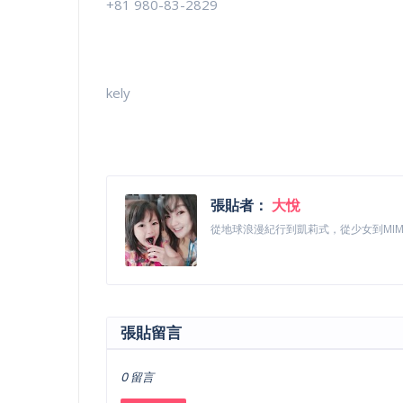
+81 980-83-2829
kely
張貼者：
大悅
從地球浪漫紀行到凱莉式，從少女到MI
張貼留言
0 留言