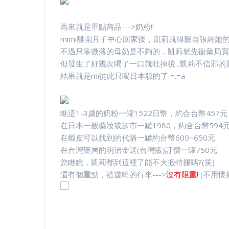
再來就是重點商品--->奶粉!!
mimi離開月子中心回家後，凱莉就得親自張羅她
不過只靠微薄的母奶是不夠的，凱莉就先衝藥局買
但發生了好幾次喝了一口就吐掉後...凱莉不信邪的
結果就是mi從此只喝日本版的了 =.=a
瞧這1-3歲的奶粉一罐1522日幣，約合台幣457元
在日本一般藥妝或超市一罐1980，約合台幣594
在蝦皮可以找到的代購一罐約台幣600~650元
在台灣藥局的明治金選(台灣版)訂價一罐750元
您瞧瞧，凱莉都到這裡了能不大搬特搬嗎?(笑)
還有個重點，搭遊輪的行李--->
沒有限重!
(不用懷