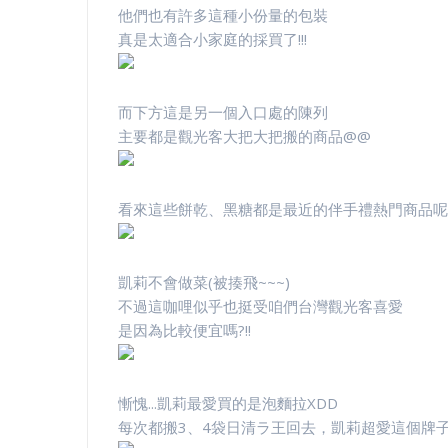
他們也有許多這種小份量的包裝
真是太適合小家庭的採買了!!!
而下方這是另一個入口處的陳列
主要都是觀光客大把大把搬的商品@@
看來這些餅乾、黑糖都是最近的伴手禮熱門商品呢
凱莉不會做菜(被揍飛~~~)
不過這咖哩似乎也挺受咱們台灣觀光客喜愛
是因為比較便宜嗎?!!
慚愧...凱莉最愛買的是泡麵拉XDD
每次都搬3、4袋日清ラ王回去，凱莉超愛這個牌子