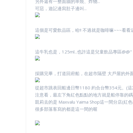
另外還有一整面牆的串燒、炸物...
可惡，遊記邊寫肚子邊叫...
這個是可愛飲品區，哈!! 不過就是咖啡嘛~~~看
這牛乳也是，125ml...也許這是兒童飲品專區@@"
採購完畢，打道回
府
船，在超市隔壁 大戶屋的外
從超市跳表回船邊日幣1180 約合台幣354元。(
注意看，最左下角紅色點點的地方就是船停靠的碼
凱莉去的是 Maxvalu Yaima Shop這一間分店(紅
很多部落客寫的都是這一間的喔