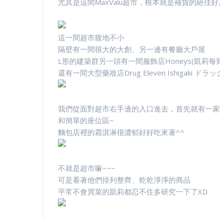
尤其是這間MaxValu超市，根本就是補貨的絕佳好店
這一間超市腹地不小
隔壁有一間很大的大創、另一邊有餐廳大戶屋
L形的建築群另一頭有一間服飾店Honeys(凱莉每到
還有一間大型藥妝店Drug Eleven Ishigaki 
我們從面對超市右手邊的入口進去，首先就有一家
和簡單的座位區~
麵包店裡的霜淇淋很濃郁好好吃來著^^
不就是超市嘛~~~
可是看著他們排列整齊、乾乾淨淨的商品
平常不會買菜的凱莉都忍不住多研究一下了XD