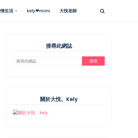
心情生活
kely❤mimi
大悅老師
搜尋此網誌
關於大悅。Kely