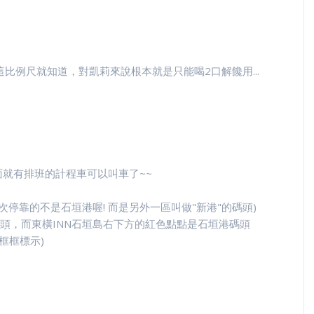
看這比例尺就知道，對凱莉來說根本就是只能喝2口解饞用...
面就有排班的計程車可以叫車了~~
這次停靠的不是石垣港喔! 而是另外一區叫做"新港"的碼頭)
頭，而東橫INN石垣島右下方的紅色點點是石垣港碼頭
色框框標示)