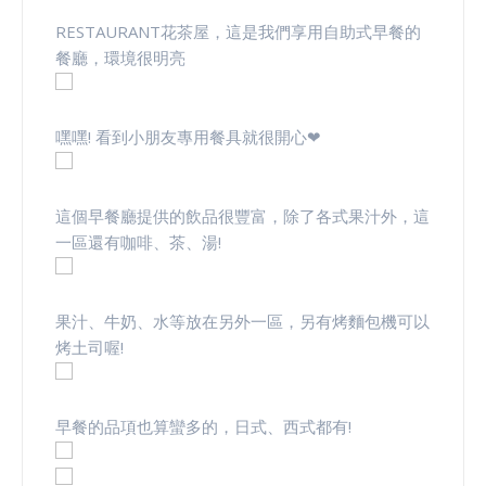
RESTAURANT花茶屋，這是我們享用自助式早餐的
餐廳，環境很明亮
嘿嘿! 看到小朋友專用餐具就很開心❤
這個早餐廳提供的飲品很豐富，除了各式果汁外，這
一區還有咖啡、茶、湯!
果汁、牛奶、水等放在另外一區，另有烤麵包機可以
烤土司喔!
早餐的品項也算蠻多的，日式、西式都有!