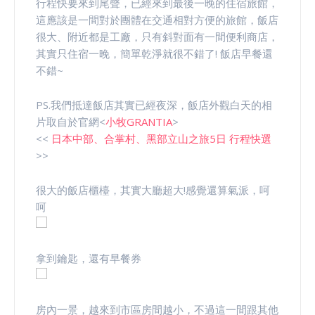
行程快要來到尾聲，已經來到最後一晚的住宿旅館，
這應該是一間對於團體在交通相對方便的旅館，飯店
很大、附近都是工廠，只有斜對面有一間便利商店，
其實只住宿一晚，簡單乾淨就很不錯了! 飯店早餐還
不錯~
PS.我們抵達飯店其實已經夜深，飯店外觀白天的相
片取自於官網<
小牧GRANTIA
>
<<
日本中部、合掌村、黑部立山之旅5日 行程快選
>>
很大的飯店櫃檯，其實大廳超大!感覺還算氣派，呵
呵
拿到鑰匙，還有早餐券
房內一景，越來到市區房間越小，不過這一間跟其他