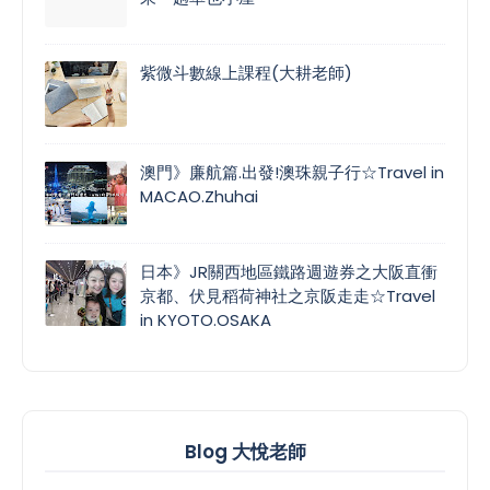
紫微斗數線上課程(大耕老師)
澳門》廉航篇.出發!澳珠親子行☆Travel in
MACAO.Zhuhai
日本》JR關西地區鐵路週遊券之大阪直衝
京都、伏見稻荷神社之京阪走走☆Travel
in KYOTO.OSAKA
Blog 大悅老師