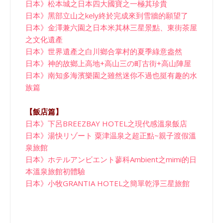
日本》松本城之日本四大國寶之一極其珍貴
日本》黑部立山之kely終於完成來到雪牆的願望了
日本》金澤兼六園之日本米其林三星景點、東街茶屋
之文化遺產
日本》世界遺產之白川鄉合掌村的夏季綠意盎然
日本》神的故鄉上高地+高山三の町古街+高山陣屋
日本》南知多海濱樂園之雖然迷你不過也挺有趣的水
族篇
【飯店篇】
日本》下呂BREEZBAY HOTEL之現代感溫泉飯店
日本》湯快リゾート 粟津温泉之超正點~親子渡假溫
泉旅館
日本》ホテルアンビエント蓼科Ambient之mimi的日
本溫泉旅館初體驗
日本》小牧GRANTIA HOTEL之簡單乾淨三星旅館