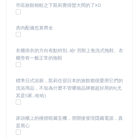
市區旅館相較之下凱莉覺得蠻大間的了XD
房內配備也算齊全
衣櫃掛衣的方向有點特別...哈! 另附上免洗式拖鞋、衣
櫃旁有一般正常的拖鞋
標準日式浴廁，凱莉住宿日本的旅館都很愛用它們的
洗浴用品，不知為什麼不管哪個品牌都超好用的!!(尤
其是S家...哈哈)
床頭櫃上的檯燈暗藏玄機，滑開後發現隱藏電源，真
是窩心