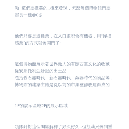
呦~這們票挺美的...後來發現，怎麼每個博物館門票
都長一樣@0@
他們只要是這種票，在入口處都會有機器，用"掃描
感應"的方式就會開門了~
這個博物館展示著世界最大的有關西臺文化的收藏，
從安那托利亞發掘的出土品
包括舊石器時代、新石器時代、銅器時代的物品等，
博物館的建築主體是從以前的市集整修改建而成的
1F的展示區域2F的展示區域
領隊針對這個陶罐解釋了好久好久...但凱莉只聽到重