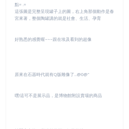
點= .=
這張圖是完整呈現罐子上的圖，右上角那個動作是春
宮來著，整個陶罐講的就是社會、生活、孕育
好熟悉的感覺喔~~~跟在埃及看到的超像
原來在石器時代就有Q版雕像了...@0@"
嘿!這可不是展示品，是博物館附設賣場的商品