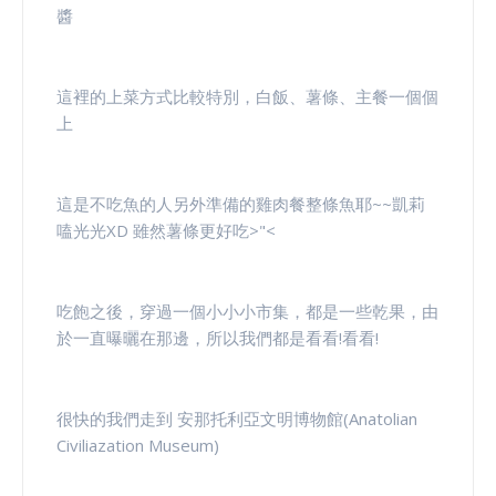
醬
這裡的上菜方式比較特別，白飯、薯條、主餐一個個
上
這是不吃魚的人另外準備的雞肉餐整條魚耶~~凱莉
嗑光光XD 雖然薯條更好吃>"<
吃飽之後，穿過一個小小小市集，都是一些乾果，由
於一直曝曬在那邊，所以我們都是看看!看看!
很快的我們走到 安那托利亞文明博物館(Anatolian
Civiliazation Museum)