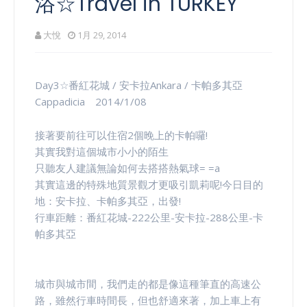
浴☆Travel in TURKEY
大悅
1月 29, 2014
Day3☆番紅花城 / 安卡拉Ankara / 卡帕多其亞
Cappadicia 2014/1/08
接著要前往可以住宿2個晚上的卡帕囉!
其實我對這個城市小小的陌生
只聽友人建議無論如何去搭搭熱氣球= =a
其實這邊的特殊地質景觀才更吸引凱莉呢!今日目的
地：安卡拉、卡帕多其亞，出發!
行車距離：番紅花城-222公里-安卡拉-288公里-卡
帕多其亞
城市與城市間，我們走的都是像這種筆直的高速公
路，雖然行車時間長，但也舒適來著，加上車上有