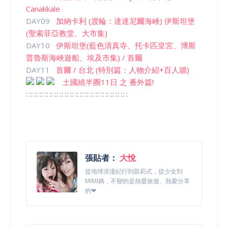
Canakkale
DAY09
加納卡利 (渡輪：達達尼爾海峽) 伊斯坦堡
(聖索菲亞教堂、大市集)
DAY10
伊斯坦堡(藍色清真寺、托卡匹皇宮、博斯
普魯斯海峽遊船、埃及市集) / 首爾
DAY11
首爾 / 台北 (特別篇：人物介紹+百人牆)
土國繞半圈11日 之 番外篇!
∷∷∷∷∷∷∷∷∷∷∷∷∷∷∷∷∷∷∷∷
張貼者：
大悅
從地球浪漫紀行到凱莉式，從少女到
MIMI媽，不變的是熱愛旅遊、熱愛分享
的❤