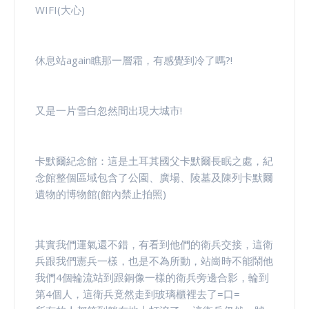
WIFI(大心)
休息站again瞧那一層霜，有感覺到冷了嗎?!
又是一片雪白忽然間出現大城市!
卡默爾紀念館：這是土耳其國父卡默爾長眠之處，紀
念館整個區域包含了公園、廣場、陵墓及陳列卡默爾
遺物的博物館(館內禁止拍照)
其實我們運氣還不錯，有看到他們的衛兵交接，這衛
兵跟我們憲兵一樣，也是不為所動，站崗時不能鬧他
我們4個輪流站到跟銅像一樣的衛兵旁邊合影，輪到
第4個人，這衛兵竟然走到玻璃櫃裡去了=口=