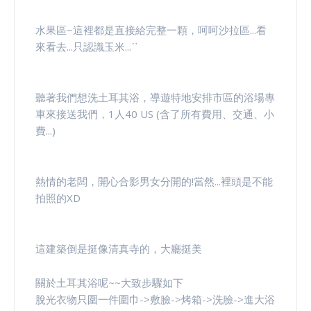
水果區~這裡都是直接給完整一顆，呵呵沙拉區...看
來看去...只認識玉米...ˊˋ
聽著我們想洗土耳其浴，導遊特地安排市區的浴場專
車來接送我們，1人40 US (含了所有費用、交通、小
費...)
熱情的老闆，開心合影男女分開的!當然...裡頭是不能
拍照的XD
這建築倒是挺像清真寺的，大廳挺美
關於土耳其浴呢~~大致步驟如下
脫光衣物只圍一件圍巾->敷臉->烤箱->洗臉->進大浴