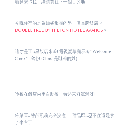
離開安卡拉，繼續前往下一個目的地
今晚住宿的是希爾頓集團的另一個品牌飯店 <
DOUBLETREE BY HILTON HOTEL AVANOS
>
這才是正5星飯店來著! 電視螢幕顯示著" Welcome
Chao "...窩心! (Chao 是凱莉的姓)
晚餐在飯店內用自助餐，看起來好澎湃呀!
冷菜區...雖然凱莉完全沒碰= =甜品區...忍不住還是拿
了米布丁