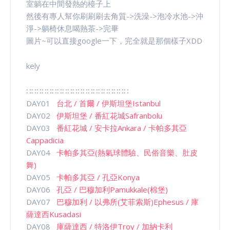
室躺在中間發熱的檯子上
然後有專人幫你刷刷刷去角質->洗澡->泡冷水池->沖
淨->躺椅休息喝熱茶->完畢
圖片~可以直接google一下，完全就是那個樣子XDD
kely
∷∷∷∷∷∷∷∷∷∷∷∷∷∷∷∷∷∷∷∷
DAY01
台北 / 首爾 / 伊斯坦堡Istanbul
DAY02
伊斯坦堡 / 番紅花城Safranbolu
DAY03
番紅花城 / 安卡拉Ankara / 卡帕多其亞
Cappadicia
DAY04
卡帕多其亞(熱氣球體驗、民俗音樂、肚皮
舞)
DAY05
卡帕多其亞 / 孔亞Konya
DAY06
孔亞 / 巴穆加利Pamukkale(棉堡)
DAY07
巴穆加利 / 以弗所(艾菲索斯)Ephesus / 庫
薩達西Kusadasi
DAY08
庫薩達西 / 特洛伊Troy / 加納卡利