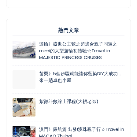
熱門文章
遊輪》盛世公主號之超適合親子同遊之
mimi的大型遊輪初體驗☆Travel in
MAJESTIC PRINCESS CRUISES
苗栗》5個步驟就能讓你藍染DIY大成功，
來一趟卓也小屋
紫微斗數線上課程(大耕老師)
澳門》廉航篇.出發!澳珠親子行☆Travel in
MACAO.Zhuhai