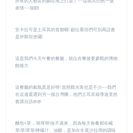
所有的人都笑到躺在地上打滾了~~這衛兵仍然一號
表情~~強耶!
安卡拉可是土耳其的首都喔! 顧位看倌們可別再誤會
是伊斯坦堡囉!
這是我們今天午餐的餐廳，就位在餐後要參觀的博物
館後方
這餐廳的氣氛真是好呀! 當然觀光客也是不少~~我們
在這邊還遇到另一個台灣團，他們土耳其籍導遊竟然
會講台語@@
麵包+草 ... 唉呀呀!改不過來，因為每天每餐都在喊
草!草!草草!檸檬汁、油醋，是加在生菜沙拉用的調味