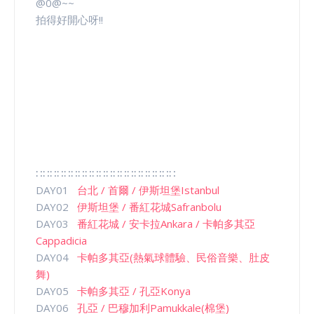
@0@~~
拍得好開心呀!!
∷∷∷∷∷∷∷∷∷∷∷∷∷∷∷∷∷∷∷∷
DAY01
台北 / 首爾 / 伊斯坦堡Istanbul
DAY02
伊斯坦堡 / 番紅花城Safranbolu
DAY03
番紅花城 / 安卡拉Ankara / 卡帕多其亞
Cappadicia
DAY04
卡帕多其亞(熱氣球體驗、民俗音樂、肚皮
舞)
DAY05
卡帕多其亞 / 孔亞Konya
DAY06
孔亞 / 巴穆加利Pamukkale(棉堡)