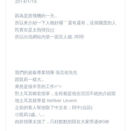
2014/1/16
因為是搭飛機的一天...
所以來介紹一下人物好囉˙ˇ˙還有還有，這個國度的人
民實在是太熱情拉(((
所以出現網站內第一面百人牆...呵呵!
我們的超級專業領隊 張念祖先生
跟凱莉一樣大...
果然是很辛苦的工作>"<
對土耳其瞭若指掌，全程都是他在滔滔不絕的介紹當
地土耳其籍導遊 Rehber Levent
之前的客人幫他取了中文名：阿中(台語)
小凱莉2歲...ㄟ...
由於領隊太強了，只好默默的陪在大家旁邊@0@