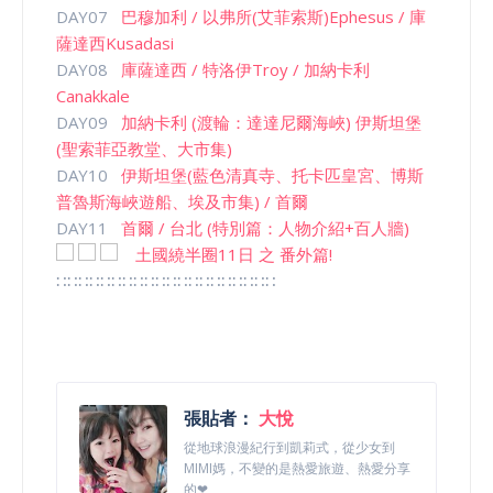
DAY07
巴穆加利 / 以弗所(艾菲索斯)Ephesus / 庫
薩達西Kusadasi
DAY08
庫薩達西 / 特洛伊Troy / 加納卡利
Canakkale
DAY09
加納卡利 (渡輪：達達尼爾海峽) 伊斯坦堡
(聖索菲亞教堂、大市集)
DAY10
伊斯坦堡(藍色清真寺、托卡匹皇宮、博斯
普魯斯海峽遊船、埃及市集) / 首爾
DAY11
首爾 / 台北 (特別篇：人物介紹+百人牆)
土國繞半圈11日 之 番外篇!
∷∷∷∷∷∷∷∷∷∷∷∷∷∷∷∷∷∷∷∷
張貼者：
大悅
從地球浪漫紀行到凱莉式，從少女到
MIMI媽，不變的是熱愛旅遊、熱愛分享
的❤