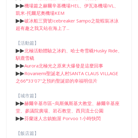
▶
▶
機場篇之赫爾辛基機場HEL、伊瓦洛機場IVL、
凱米-托爾尼奧機場KEM
▶
▶
破冰船三寶號Icebreaker Sampo之龍蝦裝冰泳
超有趣之我又站在海上了...
【活動篇】
▶
▶
北極活動體驗之冰釣、哈士奇雪橇Husky Ride、
馴鹿雪橇
▶
▶
Aurora北極光之原來大爆發是這麼回事
▶
▶
Rovaniemi聖誕老人村SANTA CLAUS VILLAGE
之66°33'07"之預約聖誕節的幸福明信片
【城市篇】
▶
▶
赫爾辛基市區~烏斯佩斯基大教堂、赫爾辛基座
堂、參議院廣場、岩石教堂、西貝流士公園
▶
▶
芬蘭迷人古鎮鮑渥 Porvoo 1小時快閃
【飯店篇】