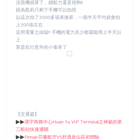
沒當機就算了，續航力還是很夠!!
因為凱莉只剩下手機可以拍照
以這次拍了3000多張來換算，一個半天平均就會拍
上300張左右
這用電量之凶猛!! 手機的電力至少都還能用上半天以
上
算是此行意外的小雀幸了
【交通篇】
▶
▶
環宇商務中心Huan Yu VIP Terminal之神祕的第
三航站快速通關
▶
▶
Finnair芬蘭航空VS舒適座位區初體驗