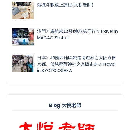
紫微斗數線上課程(大耕老師)
澳門》廉航篇.出發!澳珠親子行☆Travel in
MACAO.Zhuhai
日本》JR關西地區鐵路週遊券之大阪直衝
京都、伏見稻荷神社之京阪走走☆Travel
in KYOTO.OSAKA
Blog 大悅老師