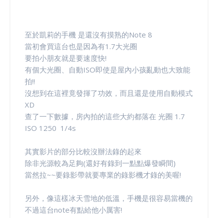
至於凱莉的手機 是還沒有摸熟的Note 8
當初會買這台也是因為有1.7大光圈
要拍小朋友就是要速度快!
有個大光圈、自動ISO即使是屋內小孩亂動也大致能
拍!!
沒想到在這裡竟發揮了功效，而且還是使用自動模式
XD
查了一下數據，房內拍的這些大約都落在 光圈 1.7
ISO 1250 1/4s
其實影片的部分比較沒辦法錄的起來
除非光源較為足夠(還好有錄到一點點爆發瞬間)
當然拉~~要錄影帶就要專業的錄影機才錄的美喔!
另外，像這樣冰天雪地的低溫，手機是很容易當機的
不過這台note有點給他小厲害!