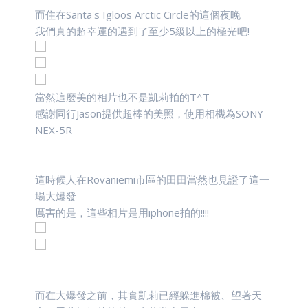
而住在Santa's Igloos Arctic Circle的這個夜晚
我們真的超幸運的遇到了至少5級以上的極光吧!
當然這麼美的相片也不是凱莉拍的T^T
感謝同行Jason提供超棒的美照，使用相機為SONY
NEX-5R
這時候人在Rovaniemi市區的田田當然也見證了這一
場大爆發
厲害的是，這些相片是用iphone拍的!!!!
而在大爆發之前，其實凱莉已經躲進棉被、望著天