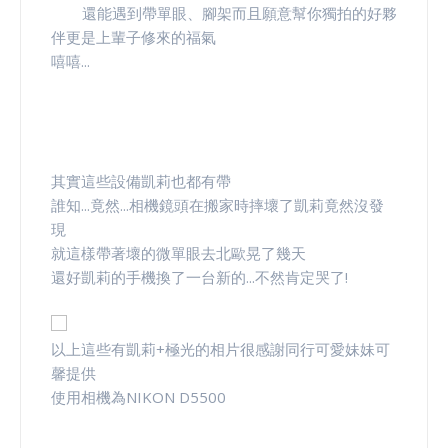
還能遇到帶單眼、腳架而且願意幫你獨拍的好夥
伴更是上輩子修來的福氣
嘻嘻...
其實這些設備凱莉也都有帶
誰知...竟然...相機鏡頭在搬家時摔壞了凱莉竟然沒發
現
就這樣帶著壞的微單眼去北歐晃了幾天
還好凱莉的手機換了一台新的...不然肯定哭了!
以上這些有凱莉+極光的相片很感謝同行可愛妹妹可
馨提供
使用相機為NIKON D5500