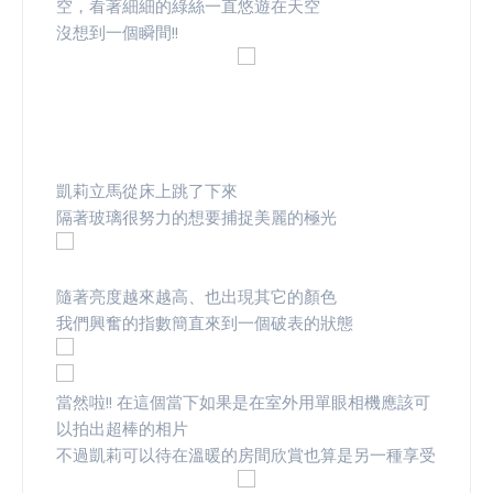
空，看著細細的綠絲一直悠遊在天空
沒想到一個瞬間!!
凱莉立馬從床上跳了下來
隔著玻璃很努力的想要捕捉美麗的極光
隨著亮度越來越高、也出現其它的顏色
我們興奮的指數簡直來到一個破表的狀態
當然啦!! 在這個當下如果是在室外用單眼相機應該可
以拍出超棒的相片
不過凱莉可以待在溫暖的房間欣賞也算是另一種享受