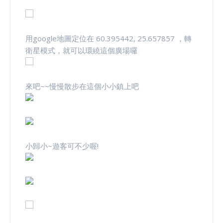
用google地圖定位在 60.395442, 25.657857 ，轉
衛星模式，就可以環繞這個廣場囉
來吧~~慢慢散步在這個小小鎮上吧
小歸小~遊客可不少喔!