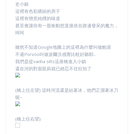
史小鎮
這裡有色彩繽紛的房子
這裡有愜意純樸的味道
甚至會讓你有一股衝動想直接坐在路邊發呆的魔力，
呵呵
雖然不知道Google地圖上的這裡為什麼叫做鮑渥
不過Porvoo叫做波爾沃感覺比較好聽耶...
我們是從vanha silts這座橋進入小鎮
還在河的對面凱莉就已經忍不住狂拍了
(橋上往左望) 這時河流還是結著冰，他們正溜著冰刀
呢~
(橋上往右望)