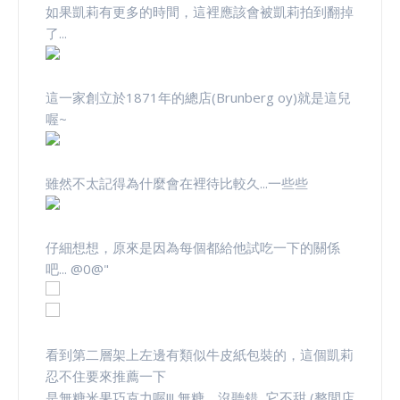
如果凱莉有更多的時間，這裡應該會被凱莉拍到翻掉
了...
這一家創立於1871年的總店(Brunberg oy)就是這兒
喔~
雖然不太記得為什麼會在裡待比較久...一些些
仔細想想，原來是因為每個都給他試吃一下的關係
吧... @0@"
看到第二層架上左邊有類似牛皮紙包裝的，這個凱莉
忍不住要來推薦一下
是無糖米果巧克力喔!!! 無糖，沒聽錯...它不甜 (整間店