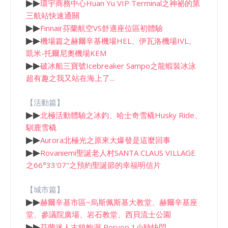
▶
▶
環宇商務中心Huan Yu VIP Terminal之神祕的第
三航站快速通關
▶
▶
Finnair芬蘭航空VS舒適座位區初體驗
▶
▶
機場篇之赫爾辛基機場HEL、伊瓦洛機場IVL、
凱米-托爾尼奧機場KEM
▶
▶
破冰船三寶號Icebreaker Sampo之龍蝦裝冰泳
超有趣之我又站在海上了...
【活動篇】
▶
▶
北極活動體驗之冰釣、哈士奇雪橇Husky Ride、
馴鹿雪橇
▶
▶
Aurora北極光之原來大爆發是這麼回事
▶
▶
Rovaniemi聖誕老人村SANTA CLAUS VILLAGE
之66°33'07"之預約聖誕節的幸福明信片
【城市篇】
▶
▶
赫爾辛基市區~烏斯佩斯基大教堂、赫爾辛基座
堂、參議院廣場、岩石教堂、西貝流士公園
▶
▶
芬蘭迷人古鎮鮑渥 Porvoo 1小時快閃