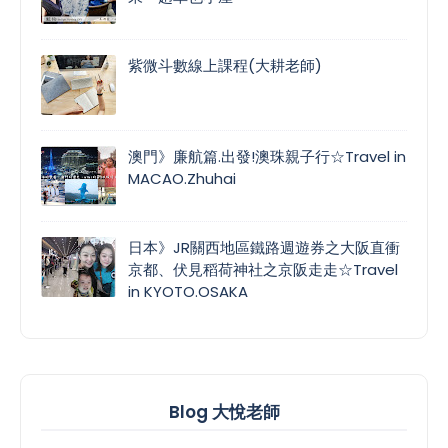
紫微斗數線上課程(大耕老師)
澳門》廉航篇.出發!澳珠親子行☆Travel in
MACAO.Zhuhai
日本》JR關西地區鐵路週遊券之大阪直衝
京都、伏見稻荷神社之京阪走走☆Travel
in KYOTO.OSAKA
Blog 大悅老師