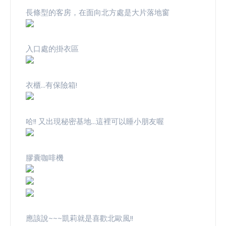
長條型的客房，在面向北方處是大片落地窗
入口處的掛衣區
衣櫃...有保險箱!
哈!! 又出現秘密基地...這裡可以睡小朋友喔
膠囊咖啡機
應該說~~~凱莉就是喜歡北歐風!!