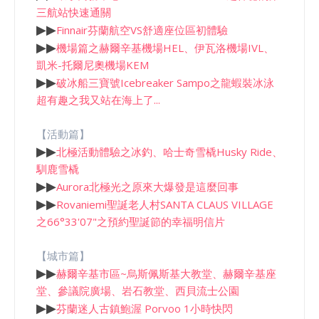
三航站快速通關
▶
▶
Finnair芬蘭航空VS舒適座位區初體驗
▶
▶
機場篇之赫爾辛基機場HEL、伊瓦洛機場IVL、
凱米-托爾尼奧機場KEM
▶
▶
破冰船三寶號Icebreaker Sampo之龍蝦裝冰泳
超有趣之我又站在海上了...
【活動篇】
▶
▶
北極活動體驗之冰釣、哈士奇雪橇Husky Ride、
馴鹿雪橇
▶
▶
Aurora北極光之原來大爆發是這麼回事
▶
▶
Rovaniemi聖誕老人村SANTA CLAUS VILLAGE
之66°33'07"之預約聖誕節的幸福明信片
【城市篇】
▶
▶
赫爾辛基市區~烏斯佩斯基大教堂、赫爾辛基座
堂、參議院廣場、岩石教堂、西貝流士公園
▶
▶
芬蘭迷人古鎮鮑渥 Porvoo 1小時快閃