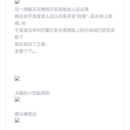
這一間飯店在幾個月前就聽友人提起過
聽這名字真會讓人誤以為客房是"樹屋"...架在樹上那
種...哈
不過還沒來到芬蘭之前光看網路上的介紹就已經蠻喜
歡了
親自造訪了之後...
♡...
更愛了
大廳的小型販賣區
櫃台兼吧台