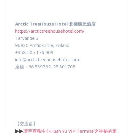
Arctic TreeHouse Hotel 北極樹屋酒店
https://arctictreehousehotel.com/
Tarvantie 3
96930 Arctic Circle, Finland
+358 505 176 909
info@arctictreehousehotel.com
座標：66.539762, 25.801705
【交通篇】
▶
▶
環宇商務中心Huan Yu VIP Terminal之神祕的第